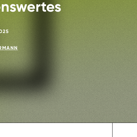
enswertes
2025
ERMANN